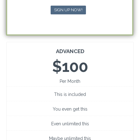
SIGN UP NOW!
ADVANCED
$100
Per Month
This is included
You even get this
Even unlimited this
Maybe unlimited this