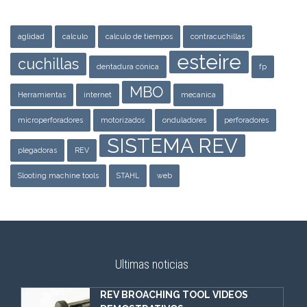
aglidad
calculo
calculo de tiempos
contracuchillas
esteire
cuchillas
dentadura cónica
fp
MBO
Herramientas
internet
mecanica
microperforadores
motorizados
onduladores
perforadores
SISTEMA REV
plegadoras
REV
Slooting machine tools
STAHL
web
Ultimas noticias
REV BROACHING TOOL VIDEOS