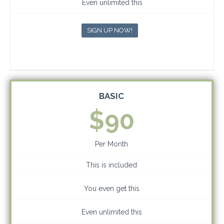
Even unlimited this
SIGN UP NOW!
BASIC
$90
Per Month
This is included
You even get this
Even unlimited this