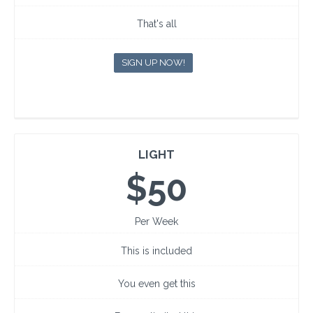
That's all
SIGN UP NOW!
LIGHT
$50
Per Week
This is included
You even get this