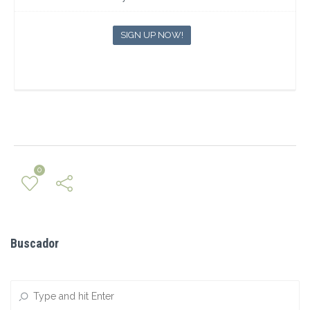
SIGN UP NOW!
0
← Previous Post
Next Post →
Buscador