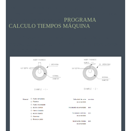
Están a disposición en la página web de
nuestra reprsentada:
1.- Cálculo de los tiempos
máquina: en éste enlace:
PROGRAMA
CALCULO TIEMPOS MÁQUINA
2.- Software online, para máquinas CNC. Es
preciso contactar con ESTEIRE, S.L. para darles
las contraseñas.