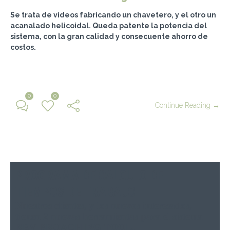
Se trata de videos fabricando un chavetero, y el otro un
acanalado helicoidal. Queda patente la potencia del
sistema, con la gran calidad y consecuente ahorro de
costos.
0
0
Continue Reading →
PROGRAMA DE CALCULO DE
TIEMPOS DE TRABAJO
Nuestros clientes, y los nuevos interesados,
tienen 2 nuevas herramientas para el sistema
REV BROACHING TOOL.